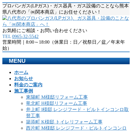
プロパンガス(LPガス)・ガス器具・ガス設備のことなら熊本
県八代市の「㈱関本商店」にお任せください！
お気軽にご相談・お問い合わせください
TEL
0965-32-5542
営業時間｜8:00～18:00（休業日：日／祝祭日／盆／年末年
始）
MENU
メ
ホーム
ニ
お知らせ
ュ
料金のご案内
ー
施工事例
を
東陽町 M様邸リフォーム工事
飛
竜北町 H様邸リフォーム工事
ば
井上町 I様邸 レンジフード・ビルトインコンロ取
す
替工事
築添町 K様邸 トイレリフォーム工事
西片町 M様邸 レンジフード・ビルトインコンロ