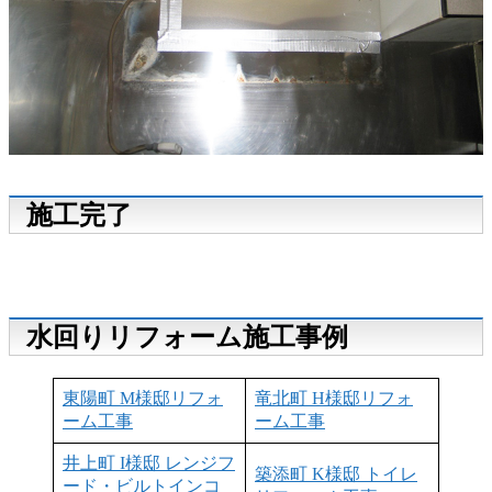
施工完了
水回りリフォーム施工事例
東陽町 M様邸リフォ
竜北町 H様邸リフォ
ーム工事
ーム工事
井上町 I様邸 レンジフ
築添町 K様邸 トイレ
ード・ビルトインコ