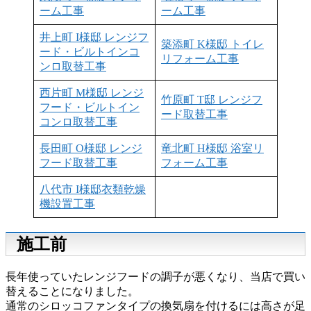
ーム工事
ーム工事
井上町 I様邸 レンジフ
築添町 K様邸 トイレ
ード・ビルトインコ
リフォーム工事
ンロ取替工事
西片町 M様邸 レンジ
竹原町 T邸 レンジフ
フード・ビルトイン
ード取替工事
コンロ取替工事
長田町 O様邸 レンジ
竜北町 H様邸 浴室リ
フード取替工事
フォーム工事
八代市 I様邸衣類乾燥
機設置工事
施工前
長年使っていたレンジフードの調子が悪くなり、当店で買い
替えることになりました。
通常のシロッコファンタイプの換気扇を付けるには高さが足