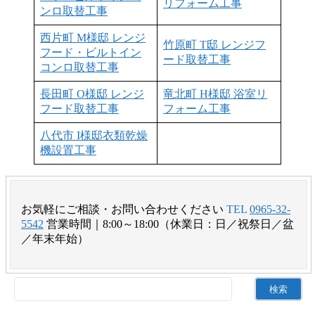
リフォーム工事
ンロ取替工事
西片町 M様邸 レンジ
竹原町 T邸 レンジフ
フード・ビルトイン
ード取替工事
コンロ取替工事
長田町 O様邸 レンジ
竜北町 H様邸 浴室リ
フード取替工事
フォーム工事
八代市 I様邸衣類乾燥
機設置工事
お気軽にご相談・お問い合わせください
TEL
0965-32-
5542
営業時間｜8:00～18:00（休業日：日／祝祭日／盆
／年末年始）
検
索: