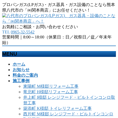
プロパンガス(LPガス)・ガス器具・ガス設備のことなら熊本
県八代市の「㈱関本商店」にお任せください！
お気軽にご相談・お問い合わせください
TEL
0965-32-5542
営業時間｜8:00～18:00（休業日：日／祝祭日／盆／年末年
始）
MENU
メ
ホーム
ニ
お知らせ
ュ
料金のご案内
ー
施工事例
を
東陽町 M様邸リフォーム工事
飛
竜北町 H様邸リフォーム工事
ば
井上町 I様邸 レンジフード・ビルトインコンロ取
す
替工事
築添町 K様邸 トイレリフォーム工事
西片町 M様邸 レンジフード・ビルトインコンロ