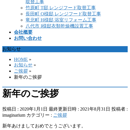
取替工事
竹原町 T邸 レンジフード取替工事
長田町 O様邸 レンジフード取替工事
竜北町 H様邸 浴室リフォーム工事
八代市 I様邸衣類乾燥機設置工事
会社概要
お問い合わせ
お知らせ
HOME
»
お知らせ
»
ご挨拶
»
新年のご挨拶
新年のご挨拶
投稿日 : 2020年1月1日
最終更新日時 : 2021年8月31日
投稿者 :
imaginarium
カテゴリー :
ご挨拶
新年あけましておめでとうございます。