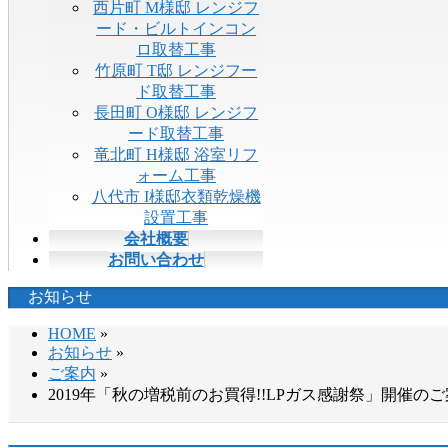
西片町 M様邸 レンジフ
ード・ビルトインコン
ロ取替工事
竹原町 T邸 レンジフー
ド取替工事
長田町 O様邸 レンジフ
ード取替工事
竜北町 H様邸 浴室リフ
ォーム工事
八代市 I様邸衣類乾燥機
設置工事
会社概要
お問い合わせ
お知らせ
HOME
»
お知らせ
»
ご案内
»
2019年「秋の増税前のお買得!!LPガス感謝祭」開催の