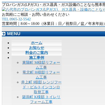
プロパンガス(LPガス)・ガス器具・ガス設備のことなら熊
お気軽にご相談・お問い合わせください
TEL 0965-32-5542
営業時間｜8:00～18:00（休業日：日／祝祭日／盆／年末年始
MENU
メ
ホーム
ニ
お知らせ
ュ
料金のご案内
ー
施工事例
を
東陽町 M様邸リフォー
飛
ム工事
ば
竜北町 H様邸リフォー
す
ム工事
井上町 I様邸 レンジフー
ド・ビルトインコンロ
取替工事
築添町 K様邸 トイレリ
フォーム工事