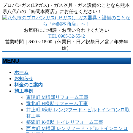
プロパンガス(LPガス)・ガス器具・ガス設備のことなら熊本
県八代市の「㈱関本商店」にお任せください！
お気軽にご相談・お問い合わせください
TEL
0965-32-5542
営業時間｜8:00～18:00（休業日：日／祝祭日／盆／年末年
始）
MENU
メ
ホーム
ニ
お知らせ
ュ
料金のご案内
ー
施工事例
を
東陽町 M様邸リフォーム工事
飛
竜北町 H様邸リフォーム工事
ば
井上町 I様邸 レンジフード・ビルトインコンロ取
す
替工事
築添町 K様邸 トイレリフォーム工事
西片町 M様邸 レンジフード・ビルトインコンロ